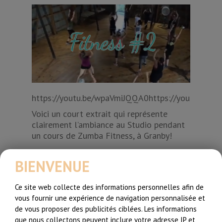
https://youtu.be/wpaVmiJQQA0https://youtu.be/
Voici un court extrait qui représente
clairement l’ambiance au Studio pendant
un cours de Zumba Fitness, à Granby!
BIENVENUE
Partager l'article:
Ce site web collecte des informations personnelles afin de
vous fournir une expérience de navigation personnalisée et
de vous proposer des publicités ciblées. Les informations
Vous Devriez Aussi Lire Ces
que nous collectons peuvent inclure votre adresse IP et