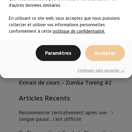
d'autres données similaires.
Articles:
En utilisant ce site web, vous acceptez que nous puissions
collecter et utiliser vos informations personnelles
conformément à cette
politique de confidentialité.
Paramètres
Accepter
Continuer sans accepter →
Extrait de cours – Zumba Toning #2
Ext
Articles Récents
Recommencer l’entraînement après une
longue pause…c’est difficile