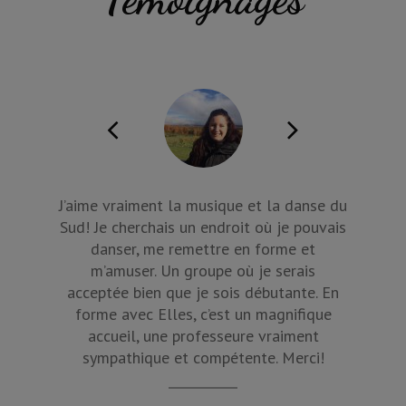
J’aime vraiment la musique et la danse du
J’ai ch
Sud! Je cherchais un endroit où je pouvais
En forme
danser, me remettre en forme et
tout d
m’amuser. Un groupe où je serais
cours s
acceptée bien que je sois débutante. En
jug
forme avec Elles, c’est un magnifique
profess
accueil, une professeure vraiment
sympathique et compétente. Merci!
attente
naturel
énergie 