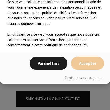
meilleures habitudes alimentaires,
Ce site web collecte des informations personnelles afin de
tout en ayant du plaisir à le faire,
vous fournir une expérience de navigation personnalisée et
de vous proposer des publicités ciblées. Les informations
vous êtes à la bonne place!
que nous collectons peuvent inclure votre adresse IP et
d'autres données similaires.
Faites sûr de vous abonner à la
En utilisant ce site web, vous acceptez que nous puissions
chaîne pour recevoir des vidéos et
collecter et utiliser vos informations personnelles
conseils où nous partagerons
conformément à cette
politique de confidentialité.
recettes, exercices, routines,
chorégraphies, capsules de
Paramètres
Accepter
motivation et +, pour vous aider à
améliorer votre santé à plusieurs
niveaux!
Continuer sans accepter →
S’ABONNER À LA CHAINE YOUTUBE