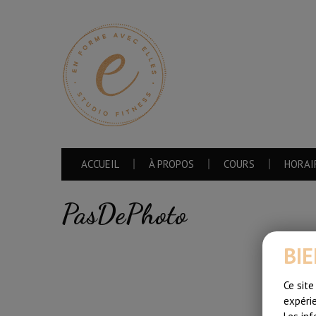
ACCUEIL
À PROPOS
COURS
HORAI
PasDePhoto
BI
Ce site
expérie