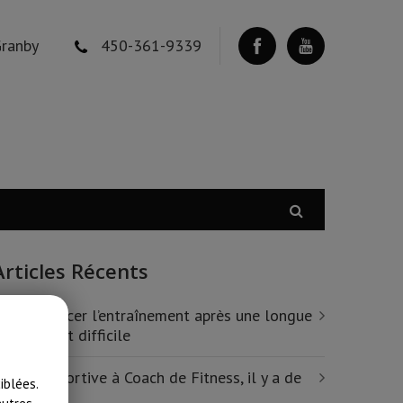
Granby
450-361-9339
Articles Récents
ecommencer l’entraînement après une longue
ause…c’est difficile
e Zéro sportive à Coach de Fitness, il y a de
iblées.
’espoir!