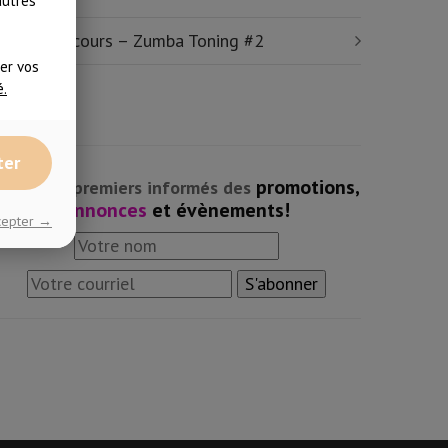
autres
xtrait de cours – Zumba Toning #2
ser vos
é.
ter
promotions,
Soyez les premiers informés des
annonces
et évènements!
ccepter →