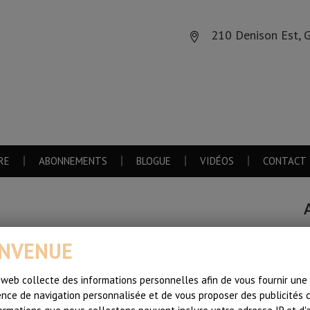
210 Denison Est, 
RE
ABONNEMENTS
BLOGUE
VIDÉOS
CONTACT
R
ENVENUE
p
 web collecte des informations personnelles afin de vous fournir une
D
nce de navigation personnalisée et de vous proposer des publicités c
l