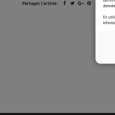
Les inf
Partager l'article:
données
En util
inform