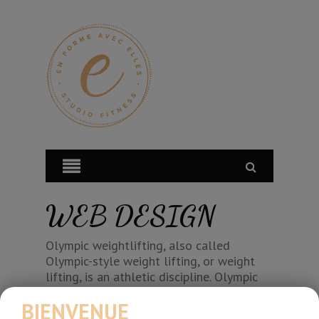
WEB DESIGN
Olympic weightlifting, also called
Olympic-style weight lifting, or weight
lifting, is an athletic discipline. Olympic
weightlifting, also called Olympic-style
BIENVENUE
weight lifting, or weight lifting, is an