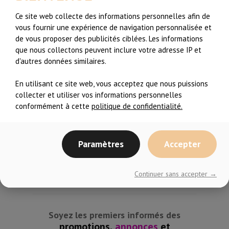
athletic discipline
Ce site web collecte des informations personnelles afin de
vous fournir une expérience de navigation personnalisée et
Partager l'article:
de vous proposer des publicités ciblées. Les informations
Articles Récents
que nous collectons peuvent inclure votre adresse IP et
d'autres données similaires.
Recommencer l’entraînement après une
longue pause…c’est difficile
En utilisant ce site web, vous acceptez que nous puissions
collecter et utiliser vos informations personnelles
De Zéro sportive à Coach de Fitness, il y a
conformément à cette
politique de confidentialité.
de l’espoir!
Extrait de cours – Zumba Toning #2
Paramètres
Accepter
Continuer sans accepter →
Soyez les premiers informés des
promotions,
annonces
et