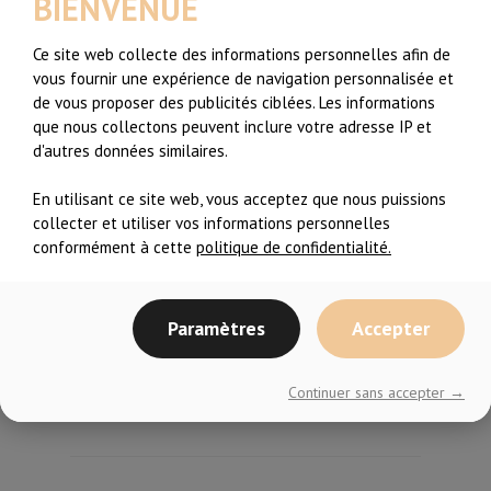
BIENVENUE
Ce site web collecte des informations personnelles afin de
vous fournir une expérience de navigation personnalisée et
Partager l'article:
de vous proposer des publicités ciblées. Les informations
que nous collectons peuvent inclure votre adresse IP et
Articles Récents
d'autres données similaires.
Recommencer l’entraînement après une
En utilisant ce site web, vous acceptez que nous puissions
longue pause…c’est difficile
collecter et utiliser vos informations personnelles
conformément à cette
politique de confidentialité.
De Zéro sportive à Coach de Fitness, il y a
de l’espoir!
Paramètres
Accepter
Extrait de cours – Zumba Toning #2
Continuer sans accepter →