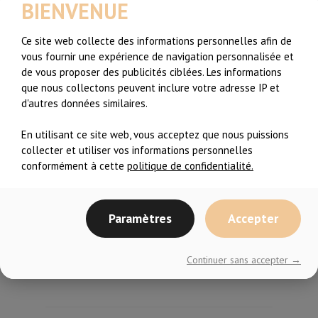
BIENVENUE
Ce site web collecte des informations personnelles afin de
vous fournir une expérience de navigation personnalisée et
de vous proposer des publicités ciblées. Les informations
Partager l'article:
que nous collectons peuvent inclure votre adresse IP et
Articles Récents
d'autres données similaires.
Recommencer l’entraînement après une
En utilisant ce site web, vous acceptez que nous puissions
longue pause…c’est difficile
collecter et utiliser vos informations personnelles
conformément à cette
politique de confidentialité.
De Zéro sportive à Coach de Fitness, il y a
de l’espoir!
Paramètres
Accepter
Extrait de cours – Zumba Toning #2
Continuer sans accepter →