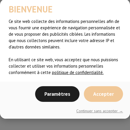
BIENVENUE
Ce site web collecte des informations personnelles afin de
vous fournir une expérience de navigation personnalisée et
de vous proposer des publicités ciblées. Les informations
que nous collectons peuvent inclure votre adresse IP et
Partager l'article:
d'autres données similaires.
Articles Récents
En utilisant ce site web, vous acceptez que nous puissions
Recommencer l’entraînement après une
collecter et utiliser vos informations personnelles
longue pause…c’est difficile
conformément à cette
politique de confidentialité.
De Zéro sportive à Coach de Fitness, il y a
de l’espoir!
Paramètres
Accepter
Extrait de cours – Zumba Toning #2
Continuer sans accepter →