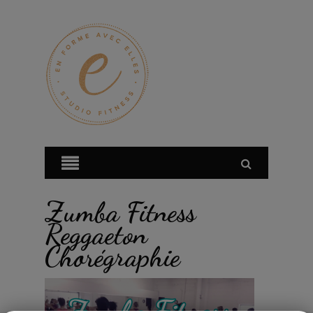
Zumba Fitness
Reggaeton
Chorégraphie