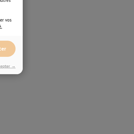
autres
ser vos
é.
ter
ccepter →