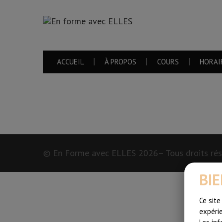
ACCUEIL
À PROPOS
COURS
HORAI
© En Forme avec ELLES
2026– Tous droits ré
BI
Ce site
expérie