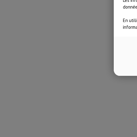
Les inf
données
En util
inform