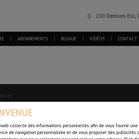
210 Denison Est, 
RE
ABONNEMENTS
BLOGUE
VIDÉOS
CONTACT
servés
ENVENUE
Choix de consentement
 web collecte des informations personnelles afin de vous fournir une
nce de navigation personnalisée et de vous proposer des publicités c