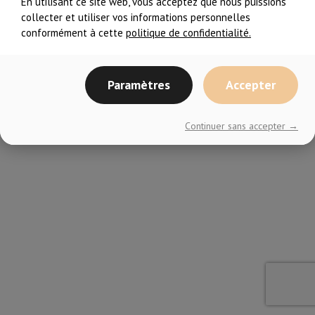
En utilisant ce site web, vous acceptez que nous puissions
collecter et utiliser vos informations personnelles
conformément à cette
politique de confidentialité.
Paramètres
Accepter
© En Forme avec ELLES
2026– Tous droits réservés
Continuer sans accepter →
Choix de consentement