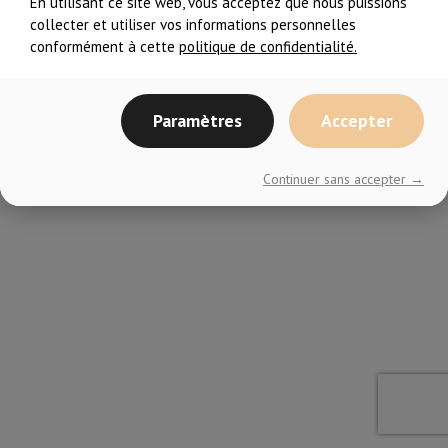
En utilisant ce site web, vous acceptez que nous puissions
collecter et utiliser vos informations personnelles
conformément à cette
politique de confidentialité.
Paramètres
Accepter
© En Forme avec ELLES
2026– Tous droits réservés
Continuer sans accepter →
Choix de consentement