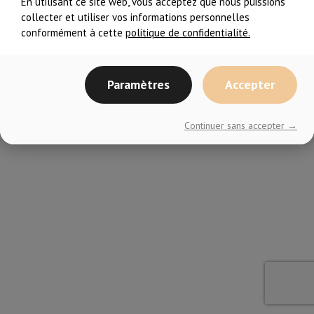
En utilisant ce site web, vous acceptez que nous puissions
collecter et utiliser vos informations personnelles
conformément à cette
politique de confidentialité.
Paramètres
Accepter
© En Forme avec ELLES
2026– Tous droits réservés
Continuer sans accepter →
Choix de consentement