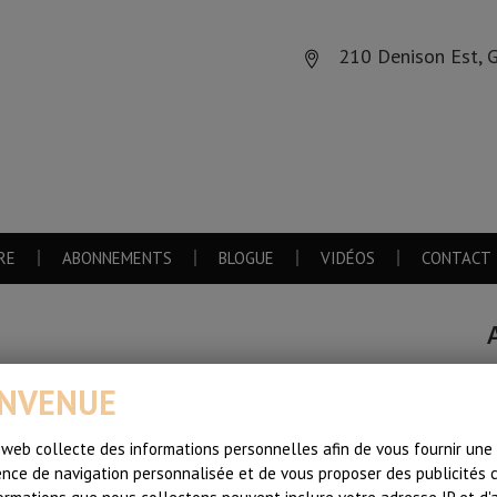
210 Denison Est, 
RE
ABONNEMENTS
BLOGUE
VIDÉOS
CONTACT
R
ENVENUE
p
 web collecte des informations personnelles afin de vous fournir une
D
nce de navigation personnalisée et de vous proposer des publicités c
l