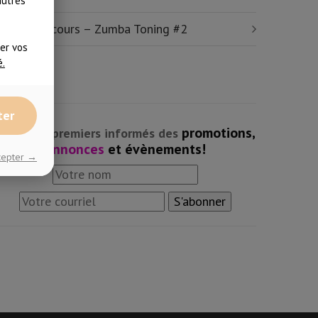
autres
xtrait de cours – Zumba Toning #2
ser vos
é.
ter
promotions,
Soyez les premiers informés des
annonces
et évènements!
ccepter →