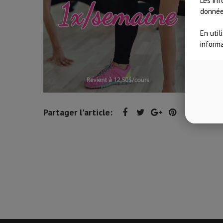
Les inf
données
En util
inform
Partager l'article: