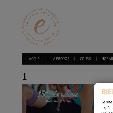
ACCUEIL
À PROPOS
COURS
HORAI
1
BI
Ce site
expérie