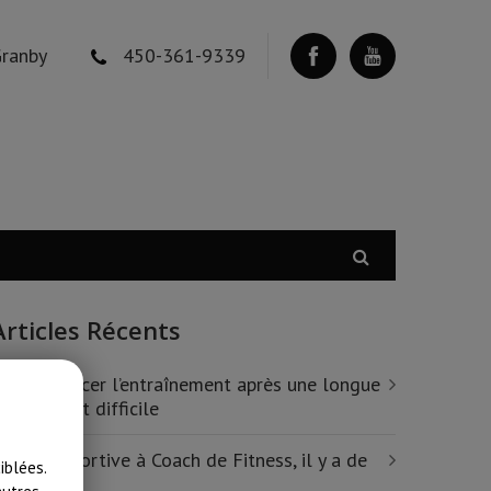
Granby
450-361-9339
Articles Récents
ecommencer l’entraînement après une longue
ause…c’est difficile
e Zéro sportive à Coach de Fitness, il y a de
iblées.
’espoir!