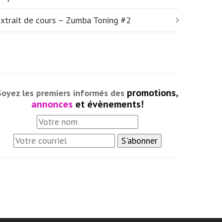
autres
xtrait de cours – Zumba Toning #2
ser vos
é.
ter
promotions,
Soyez les premiers informés des
annonces
et évènements!
ccepter →