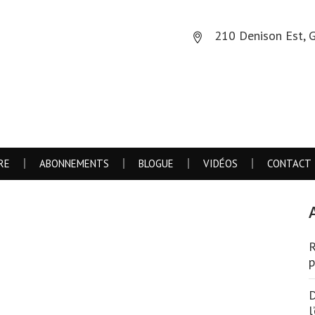
210 Denison Est, 
RE
ABONNEMENTS
BLOGUE
VIDÉOS
CONTACT
R
ENVENUE
p
 web collecte des informations personnelles afin de vous fournir une
D
nce de navigation personnalisée et de vous proposer des publicités c
l