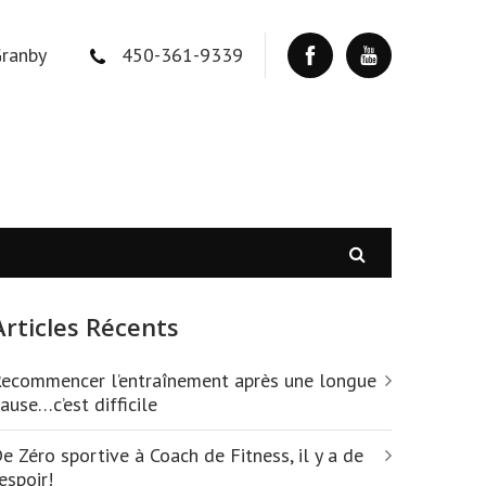
Granby
450-361-9339
Articles Récents
ecommencer l’entraînement après une longue
ause…c’est difficile
e Zéro sportive à Coach de Fitness, il y a de
iblées.
’espoir!