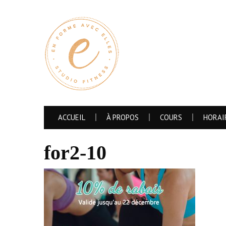
ACCUEIL
À PROPOS
COURS
HORAI
for2-10
BI
Ce site
expérie