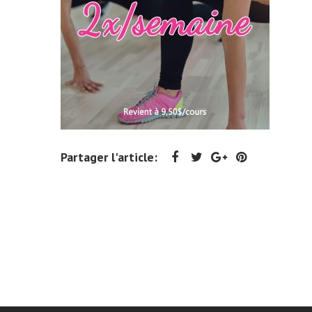
Les inf
données
En util
inform
Partager l'article: